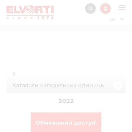
UA
Про
Прод
Фінанс
Інтерактив
Музей Е
Каталоги складальних одиниць
Павільйон
Інформація для
2022
стейкх
Інформація 
електро
Обмежений доступ!