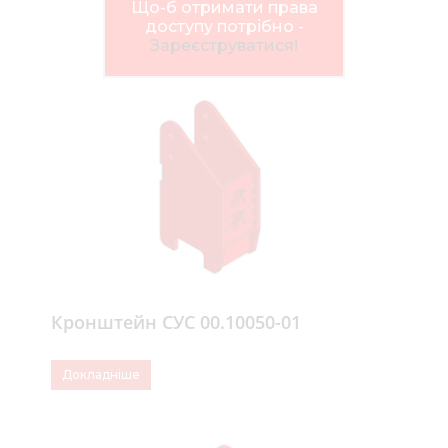
Нов
Що-б отримати права
доступу потрібно -
Медіа 
Зареєструватися!
Кар
Купити 
Знайти
Конт
Кронштейн СУС 00.10050-01
Докладніше