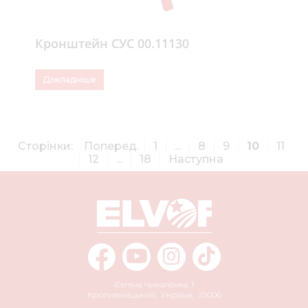
Кронштейн СУС 00.11130
Докладніше
Сторінки:
Поперед.
1
...
8
9
10
11
12
...
18
Наступна
Євгена Чикаленка, 1
Кропивницький
,
Україна
,
25006