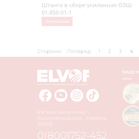
Штанга в сборе усиленная ОЗШ
01.850-01-1
Докладніше
Сторінки:
Поперед.
1
2
3
4
НАШІ
Євгена Чикаленка, 1
Кропивницький
,
Україна
,
25006
0(800)752-452