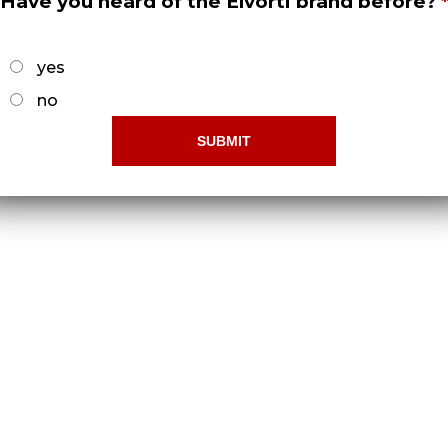
Have you heard of the Elvorti brand before?
yes
no
Удлинитель ОЗШ 08.440
Докладніше