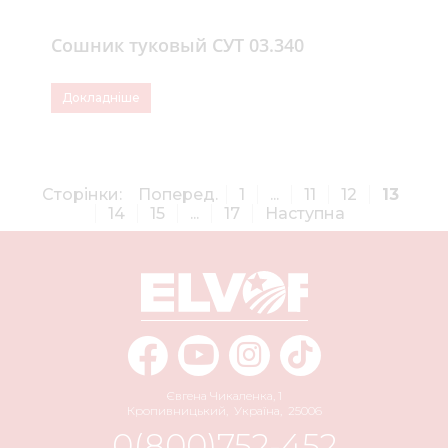
Сошник туковый СУТ 03.340
Докладніше
Сторінки:
Поперед.
1
...
11
12
13
14
15
...
17
Наступна
Євгена Чикаленка, 1
Кропивницький
,
Україна
,
25006
0(800)752-452