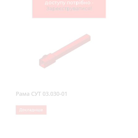
Нов
доступу потрібно -
Зареєструватися!
Медіа 
Кар
Купити 
Знайти
Конт
Рама СУТ 03.030-01
Докладніше