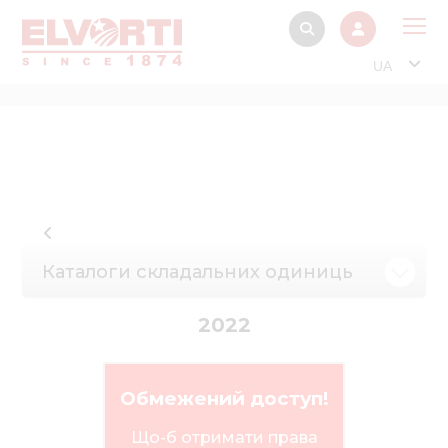
UA
Про
Прод
Фінанс
Інтерактив
Музей Е
Каталоги складальних одиниць
Павільйон
2022
Інформація для
стейкх
Інформація 
Обмежений доступ!
електро
Що-б отримати права